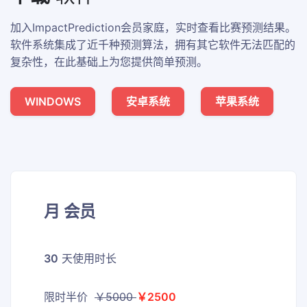
加入ImpactPrediction会员家庭，实时查看比赛预测结果。
软件系统集成了近千种预测算法，拥有其它软件无法匹配的
复杂性，在此基础上为您提供简单预测。
WINDOWS
安卓系统
苹果系统
月 会员
30
天使用时长
限时半价
￥5000
￥2500