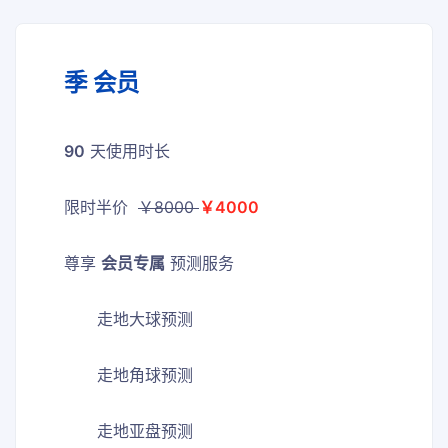
季 会员
90
天使用时长
限时半价
￥8000
￥4000
尊享
会员专属
预测服务
走地大球预测
走地角球预测
走地亚盘预测