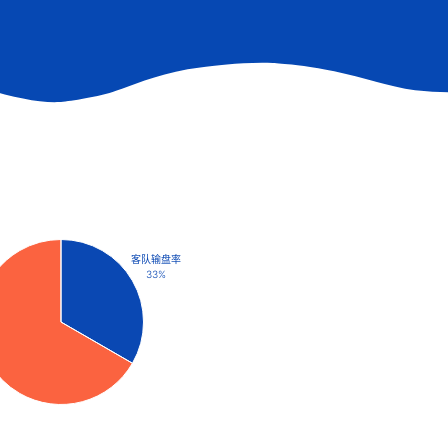
客队输盘率
33%