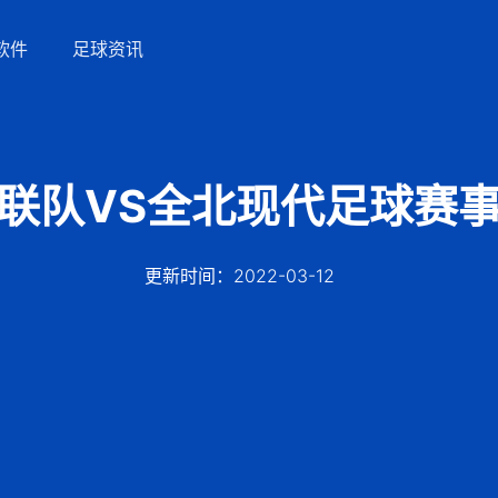
软件
足球资讯
联队VS全北现代足球赛
更新时间：2022-03-12