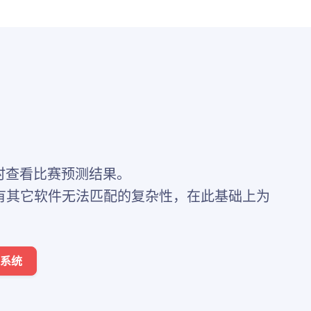
庭，实时查看比赛预测结果。
有其它软件无法匹配的复杂性，在此基础上为
系统