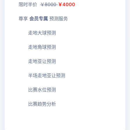
限时半价
￥8000
￥4000
尊享
会员专属
预测服务
走地大球预测
走地角球预测
走地亚让预测
半场走地亚让预测
比赛水位预测
比赛趋势分析