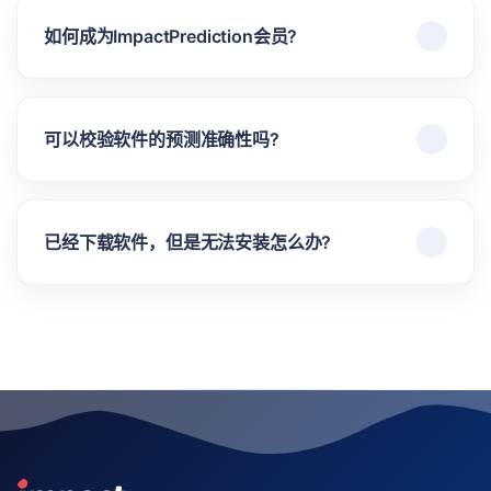
如何成为ImpactPrediction会员?
可以校验软件的预测准确性吗?
已经下载软件，但是无法安装怎么办?