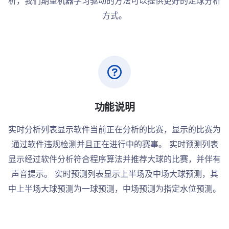
析，我们期望机器学习驱动的方法可以提供更好的足球分析
方式。
功能说明
实时分析列表显示软件当前正在分析的比赛，显示的比赛为
通过软件违规检测并且正在进行中的赛事。 实时预测列表
显示经过软件分析符合程序算法并推荐大球的比赛，并伴有
声音提示。 实时预测列表显示上半场及中场大球预测，其
中上半场大球预测为一球预测，中场预测为指定水位预测。