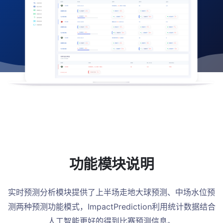
功能模块说明
实时预测分析模块提供了上半场走地大球预测、中场水位预
测两种预测功能模式，ImpactPrediction利用统计数据结合
人工智能更好的得到比赛预测信息。