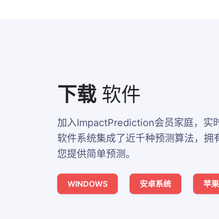
下载
软件
加入ImpactPrediction会员家
软件系统集成了近千种预测算法，拥
您提供简单预测。
WINDOWS
安卓系统
苹果