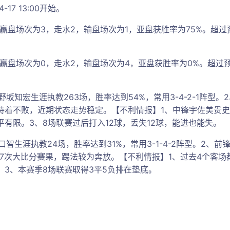
7 13:00开始。
赢盘场次为3，走水2，输盘场次为1，亚盘获胜率为75%。超过
盘场次为0，走水2，输盘场次为4，亚盘获胜率为0%。超过预期
坂知宏生涯执教263场，胜率达到54%，常用3-4-2-1阵型。
持着不败，近期状态走势稳定。【不利情报】1、中锋宇佐美贵
有限。3、8场联赛过后打入12球，丢失12球，能进也能失。
智生涯执教24场，胜率达到31%，常用3-1-4-2阵型。2、
7次大比分赛果，踢法较为奔放。【不利情报】1、过去4个客场
。3、本赛季8场联赛取得3平5负排在垫底。