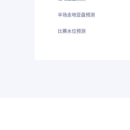
半场走地亚盘预测
比赛水位预测