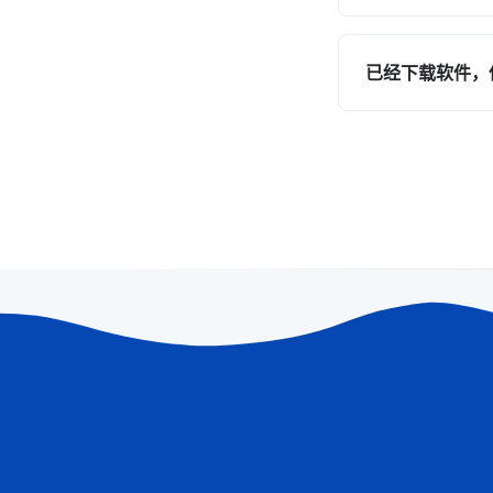
已经下载软件，