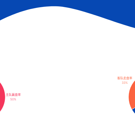
客队走盘率
33%
主队赢盘率
50%