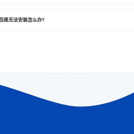
但是无法安装怎么办?