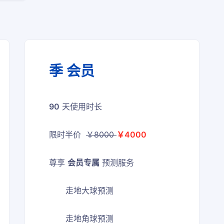
季 会员
90
天使用时长
限时半价
￥8000
￥4000
尊享
会员专属
预测服务
走地大球预测
走地角球预测