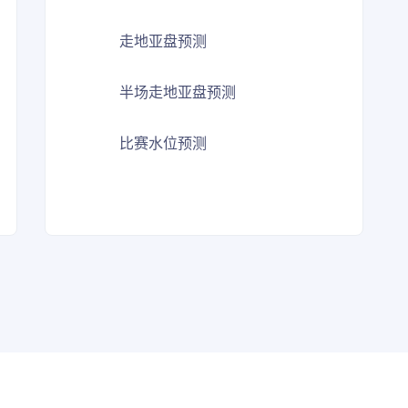
走地亚盘预测
半场走地亚盘预测
比赛水位预测