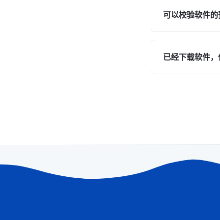
可以校验软件的
已经下载软件，