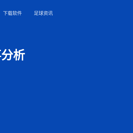
下载软件
足球资讯
事分析