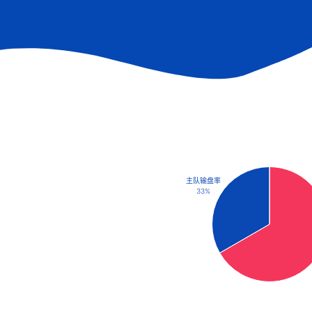
主队输盘率
33%