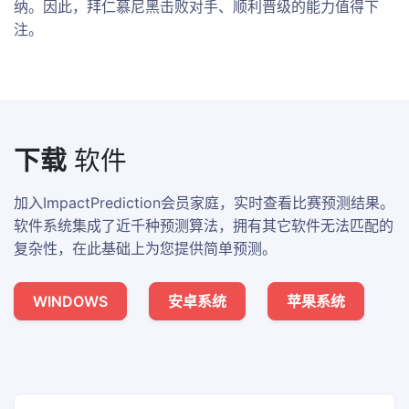
纳。因此，拜仁慕尼黑击败对手、顺利晋级的能力值得下
注。
下载
软件
加入ImpactPrediction会员家庭，实时查看比赛预测结果。
软件系统集成了近千种预测算法，拥有其它软件无法匹配的
复杂性，在此基础上为您提供简单预测。
WINDOWS
安卓系统
苹果系统