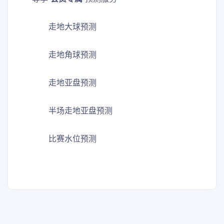
走地大球预测
走地角球预测
走地亚盘预测
半场走地亚盘预测
比赛水位预测