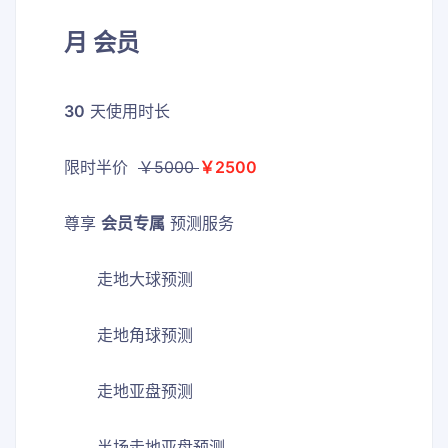
月 会员
30
天使用时长
限时半价
￥5000
￥2500
尊享
会员专属
预测服务
走地大球预测
走地角球预测
走地亚盘预测
半场走地亚盘预测