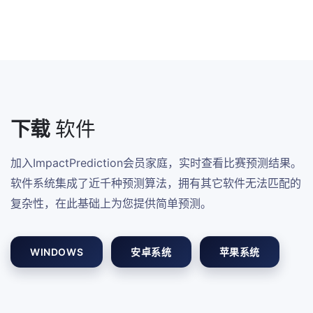
下载
软件
加入ImpactPrediction会员家庭，实时查看比赛预测结果。
软件系统集成了近千种预测算法，拥有其它软件无法匹配的
复杂性，在此基础上为您提供简单预测。
WINDOWS
安卓系统
苹果系统