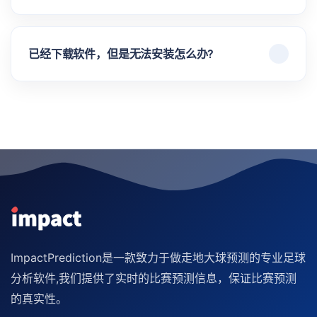
已经下载软件，但是无法安装怎么办?
ImpactPrediction是一款致力于做走地大球预测的专业足球
分析软件,我们提供了实时的比赛预测信息，保证比赛预测
的真实性。