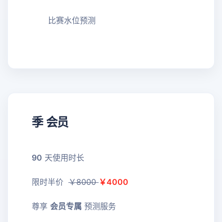
比赛水位预测
季 会员
90
天使用时长
限时半价
￥8000
￥4000
尊享
会员专属
预测服务