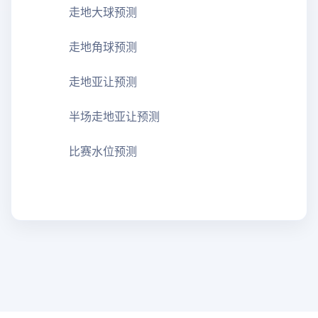
走地大球预测
走地角球预测
走地亚让预测
半场走地亚让预测
比赛水位预测