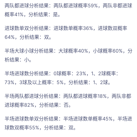
两队都进球分析结果：两队都进球概率59%，两队非都进球
概率41%，分析结果：是。
进球数单双分析结果：进球数单概率36%，进球数双概率
64%，分析结果：双。
半场大球小球分析结果：大球概率40%，小球概率60%，分
析结果：小。
半场进球数分析结果：0球概率：23%，1、2球概率：
73%，3球及以上概率：5%，分析结果：1、2球。
半场两队都进球分析结果：两队都进球概率18%，两队非都
进球概率82%，分析结果：否。
半场进球数单双分析结果：半场进球数单概率45%，半场进
球数双概率55%，分析结果：双。