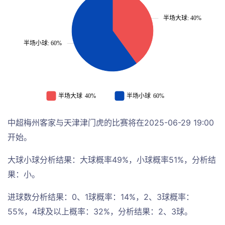
中超梅州客家与天津津门虎的比赛将在2025-06-29 19:00
开始。
大球小球分析结果：大球概率49%，小球概率51%，分析结
果：小。
进球数分析结果：0、1球概率：14%，2、3球概率：
55%，4球及以上概率：32%，分析结果：2、3球。